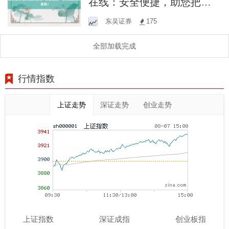
在线：安全便捷，助您把握
投资良机！
东吴证券
175
全部加载完成
行情指数
上证走势
深证走势
创业走势
上证指数
深证成指
创业板指