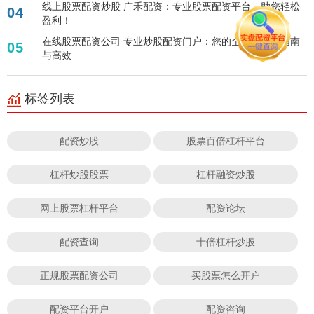
线上股票配资炒股 广禾配资：专业股票配资平台，助您轻松
04
盈利！
在线股票配资公司 专业炒股配资门户：您的全方位投资指南
05
与高效
标签列表
配资炒股
股票百倍杠杆平台
杠杆炒股股票
杠杆融资炒股
网上股票杠杆平台
配资论坛
配资查询
十倍杠杆炒股
正规股票配资公司
买股票怎么开户
配资平台开户
配资咨询