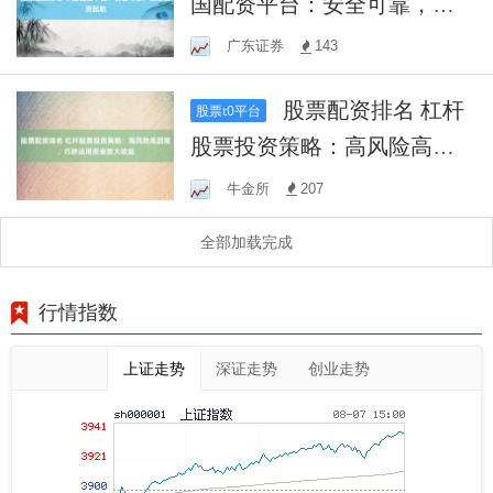
国配资平台：安全可靠，助
您投资起航
广东证券
143
股票配资排名 杠杆
股票t0平台
股票投资策略：高风险高回
报，巧妙运用资金放大收益
牛金所
207
全部加载完成
行情指数
上证走势
深证走势
创业走势