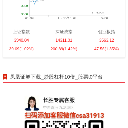
上证指数
深证成指
创业板指
3940.04
14311.01
3563.12
39.69
(1.02%)
200.89
(1.42%)
47.56
(1.35%)
凤凰证券下载_炒股杠杆10倍_股票t0平台