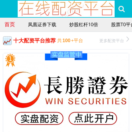
首页
凤凰证券下载
炒股杠杆10倍
股票T0平
十大配资平台推荐
更多配资平台
共
100
+平台