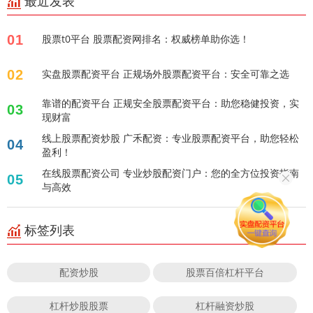
最近发表
01
股票t0平台 股票配资网排名：权威榜单助你选！
02
实盘股票配资平台 正规场外股票配资平台：安全可靠之选
靠谱的配资平台 正规安全股票配资平台：助您稳健投资，实
03
现财富
线上股票配资炒股 广禾配资：专业股票配资平台，助您轻松
04
盈利！
在线股票配资公司 专业炒股配资门户：您的全方位投资指南
05
与高效
标签列表
配资炒股
股票百倍杠杆平台
杠杆炒股股票
杠杆融资炒股