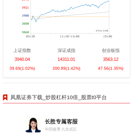
上证指数
深证成指
创业板指
3940.04
14311.01
3563.12
39.69
(1.02%)
200.89
(1.42%)
47.56
(1.35%)
凤凰证券下载_炒股杠杆10倍_股票t0平台