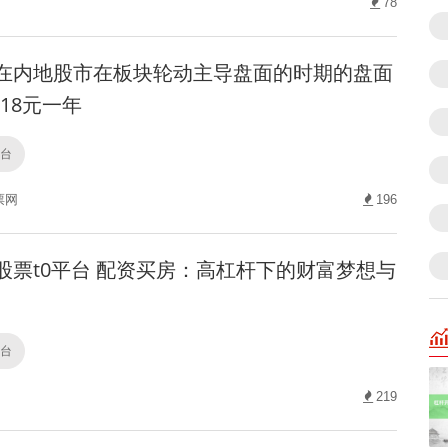
78
在内地股市在板块轮动主导盘面的时期的盘面
18元一年
平台
票网
196
股票t0平台 配资买房：高杠杆下的财富梦想与
平台
219