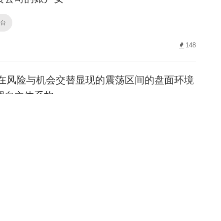
平台
148
在风险与机会交替显现的震荡区间的盘面环境
调自主体系构
平台
191
在风险释放与反弹并存的整理窗口的盘面环
金规模趋于稳定
平台