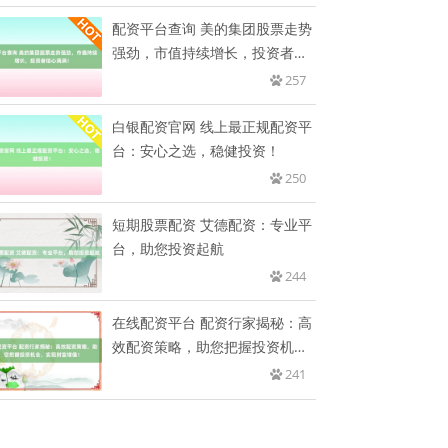
配资平台查询 美的集团股票走势
强劲，市值持续增长，投资者信
心
257
白银配资官网 线上最正规配资平
台：安心之选，稳健投资！
250
短期股票配资 艾德配资：专业平
台，助您投资起航
244
在线配资平台 配资行家揭秘：高
效配资策略，助您把握投资机
会，
241