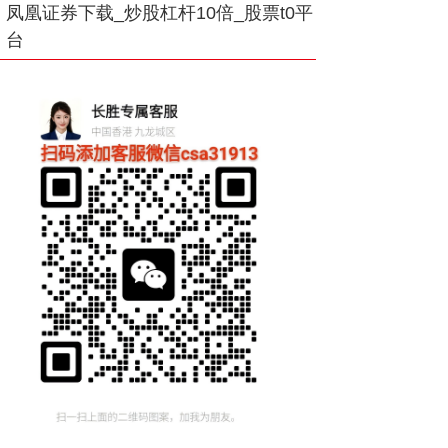
凤凰证券下载_炒股杠杆10倍_股票t0平
台