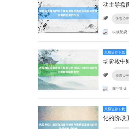
动主导盘
股票t0
纵横配资
凤凰证券下载
场阶段中
股票t0
航宇汇金
凤凰证券下载
化的阶段