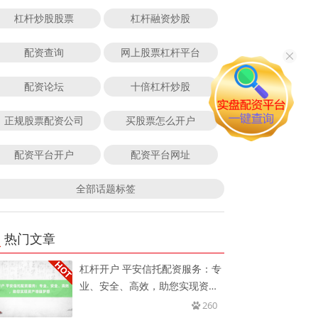
杠杆炒股股票
杠杆融资炒股
配资查询
网上股票杠杆平台
配资论坛
十倍杠杆炒股
正规股票配资公司
买股票怎么开户
配资平台开户
配资平台网址
全部话题标签
热门文章
杠杆开户 平安信托配资服务：专
业、安全、高效，助您实现资产
增
260