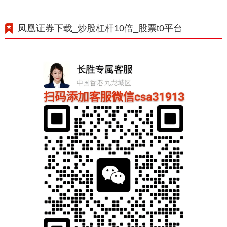
凤凰证券下载_炒股杠杆10倍_股票t0平台