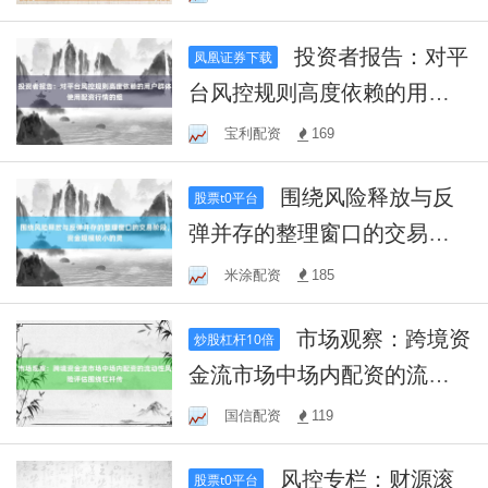
投资者报告：对平
凤凰证券下载
台风控规则高度依赖的用户
群体使用配资行情的组
宝利配资
169
围绕风险释放与反
股票t0平台
弹并存的整理窗口的交易阶
段，资金规模较小的灵
米涂配资
185
市场观察：跨境资
炒股杠杆10倍
金流市场中场内配资的流动
性风险评估围绕杠杆传
国信配资
119
风控专栏：财源滚
股票t0平台