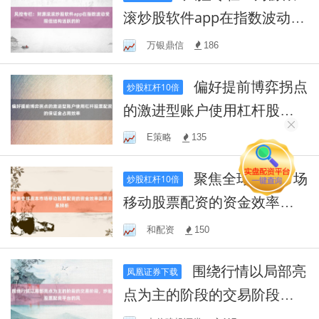
滚炒股软件app在指数波动受
限但结构活跃的阶
万银鼎信
186
偏好提前博弈拐点
炒股杠杆10倍
的激进型账户使用杠杆股票
配资的保证金占用效率
E策略
135
聚焦全球资本市场
炒股杠杆10倍
移动股票配资的资金效率因
果关系辨析
和配资
150
围绕行情以局部亮
凤凰证券下载
点为主的阶段的交易阶段，
炒股股票配资平台的风