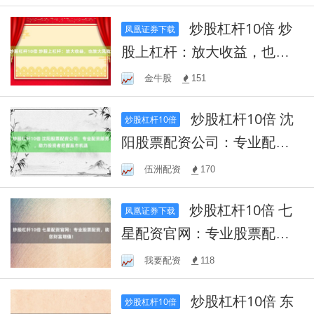
炒股杠杆10倍 炒
凤凰证券下载
股上杠杆：放大收益，也放
大风险！
金牛股
151
炒股杠杆10倍 沈
炒股杠杆10倍
阳股票配资公司：专业配资
服务，助力投资者把握股市
伍洲配资
170
机遇
炒股杠杆10倍 七
凤凰证券下载
星配资官网：专业股票配
资，助您财富增值！
我要配资
118
炒股杠杆10倍 东
炒股杠杆10倍