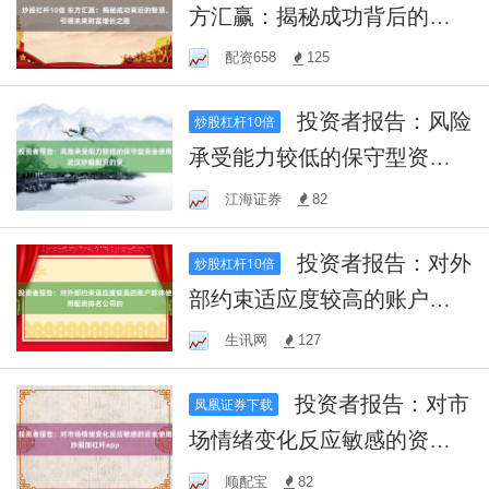
方汇赢：揭秘成功背后的智
慧，引领未来财富增长之路
配资658
125
投资者报告：风险
炒股杠杆10倍
承受能力较低的保守型资金
使用武汉炒股配资的策
江海证券
82
投资者报告：对外
炒股杠杆10倍
部约束适应度较高的账户群
体使用配资排名公司的
生讯网
127
投资者报告：对市
凤凰证券下载
场情绪变化反应敏感的资金
使用炒股加杠杆app
顺配宝
82