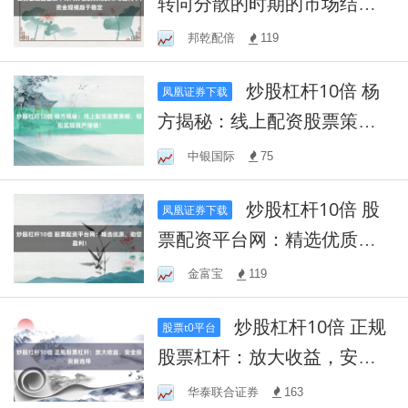
转向分散的时期的市场结构
中，资金规模趋于稳定
邦乾配倍
119
炒股杠杆10倍 杨
凤凰证券下载
方揭秘：线上配资股票策
略，轻松实现资产增值！
中银国际
75
炒股杠杆10倍 股
凤凰证券下载
票配资平台网：精选优质，
助您盈利！
金富宝
119
炒股杠杆10倍 正规
股票t0平台
股票杠杆：放大收益，安全
投资新选择
华泰联合证券
163