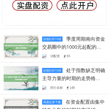
季度周期南向资金
炒股杠杆10倍
交易圈中的1000元起配的期
货配资公司策略适
18配资
83
处于指数缺乏明确
炒股杠杆10倍
主导力量的时期的走势格局
下，资金规模较小的灵
同行名称
148
在资金配置由集中
凤凰证券下载