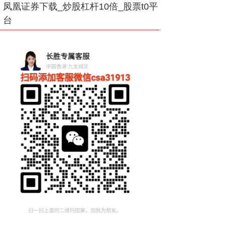
凤凰证券下载_炒股杠杆10倍_股票t0平
台