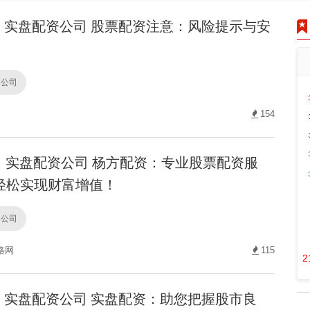
实盘配资公司 股票配资注意：风险提示与安
资公司
154
实盘配资公司 杨方配资：专业股票配资服
轻松实现财富增值！
资公司
略网
115
2
实盘配资公司 实盘配资：助您把握股市良