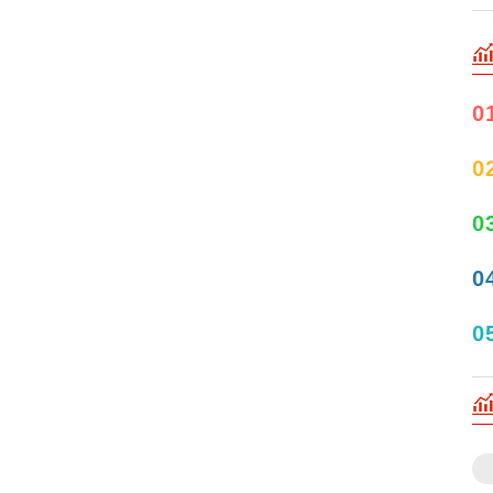
0
0
0
0
0