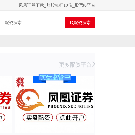
凤凰证券下载_炒股杠杆10倍_股票t0平台
配资搜索
更多配资平台