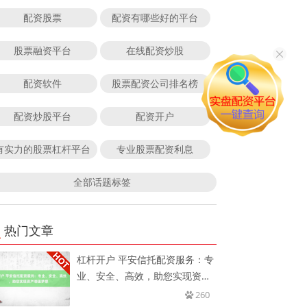
配资股票
配资有哪些好的平台
股票融资平台
在线配资炒股
配资软件
股票配资公司排名榜
配资炒股平台
配资开户
有实力的股票杠杆平台
专业股票配资利息
全部话题标签
热门文章
杠杆开户 平安信托配资服务：专
业、安全、高效，助您实现资产
增
260