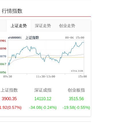
行情指数
上证走势
深证走势
创业走势
上证指数
深证成指
创业板指
3900.35
14110.12
3515.56
1.92
(0.57%)
-34.08
(-0.24%)
-19.58
(-0.55%)