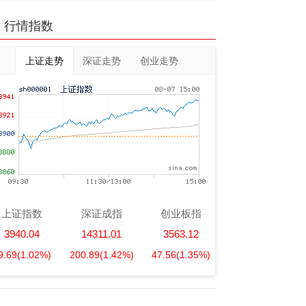
行情指数
上证走势
深证走势
创业走势
上证指数
深证成指
创业板指
3940.04
14311.01
3563.12
9.69
(1.02%)
200.89
(1.42%)
47.56
(1.35%)