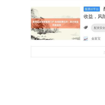
股票t0平台
收益，风
配资安
金富宝