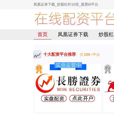
凤凰证券下载_炒股杠杆10倍_股票t0平台
首页
凤凰证券下载
炒股杠
十大配资平台推荐
共
100
+平台