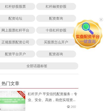
杠杆炒股股票
杠杆融资炒股
配资论坛
配资查询
网上股票杠杆平台
十倍杠杆炒股
正规股票配资公司
买股票怎么开户
配资平台开户
配资咨询
全部话题标签
热门文章
杠杆开户 平安信托配资服务：专
业、安全、高效，助您实现资产
增
260