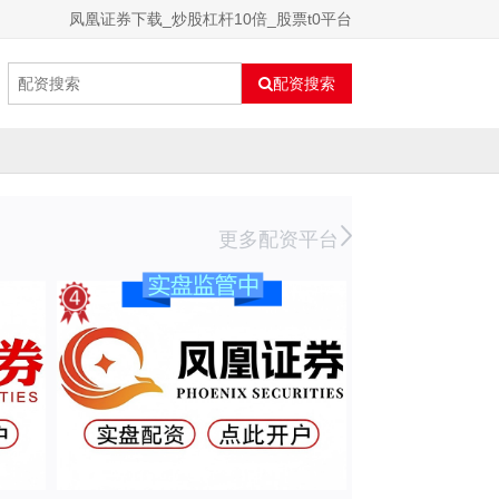
凤凰证券下载_炒股杠杆10倍_股票t0平台
配资搜索
更多配资平台