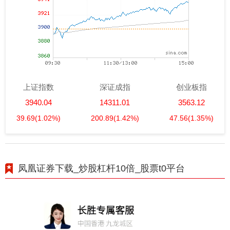
上证指数
深证成指
创业板指
3940.04
14311.01
3563.12
39.69
(1.02%)
200.89
(1.42%)
47.56
(1.35%)
凤凰证券下载_炒股杠杆10倍_股票t0平台