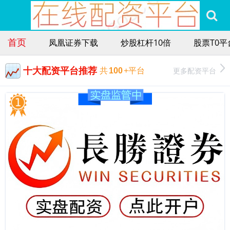
首页
凤凰证券下载
炒股杠杆10倍
股票T0平
十大配资平台推荐
更多配资平台
共
100
+平台