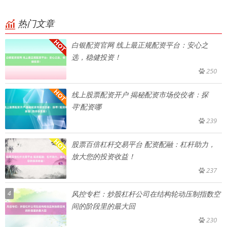
热门文章
白银配资官网 线上最正规配资平台：安心之
选，稳健投资！
250
线上股票配资开户 揭秘配资市场佼佼者：探
寻'配资哪
239
股票百倍杠杆交易平台 配资配融：杠杆助力，
放大您的投资收益！
237
4
风控专栏：炒股杠杆公司在结构轮动压制指数空
间的阶段里的最大回
230