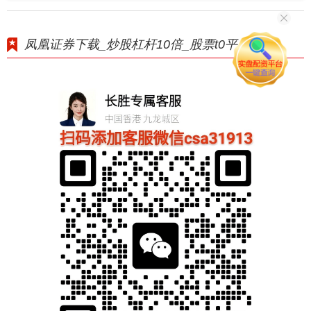
凤凰证券下载_炒股杠杆10倍_股票t0平台