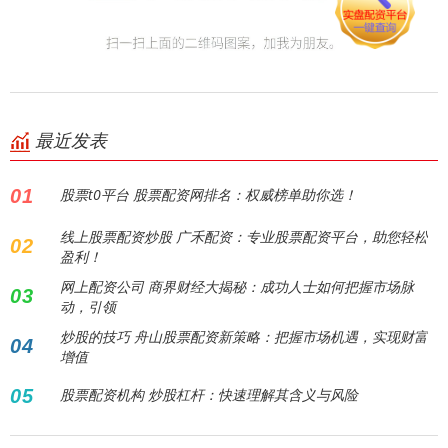
最近发表
01
股票t0平台 股票配资网排名：权威榜单助你选！
线上股票配资炒股 广禾配资：专业股票配资平台，助您轻松
02
盈利！
网上配资公司 商界财经大揭秘：成功人士如何把握市场脉
03
动，引领
炒股的技巧 舟山股票配资新策略：把握市场机遇，实现财富
04
增值
05
股票配资机构 炒股杠杆：快速理解其含义与风险