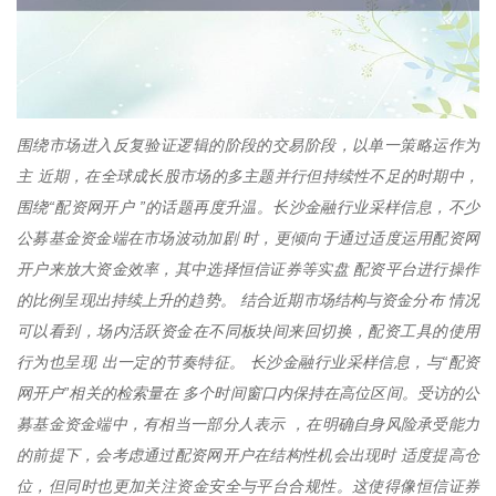
围绕市场进入反复验证逻辑的阶段的交易阶段，以单一策略运作为
主 近期，在全球成长股市场的多主题并行但持续性不足的时期中，
围绕“配资网开户 ”的话题再度升温。长沙金融行业采样信息，不少
公募基金资金端在市场波动加剧 时，更倾向于通过适度运用配资网
开户来放大资金效率，其中选择恒信证券等实盘 配资平台进行操作
的比例呈现出持续上升的趋势。 结合近期市场结构与资金分布 情况
可以看到，场内活跃资金在不同板块间来回切换，配资工具的使用
行为也呈现 出一定的节奏特征。 长沙金融行业采样信息，与“配资
网开户”相关的检索量在 多个时间窗口内保持在高位区间。受访的公
募基金资金端中，有相当一部分人表示 ，在明确自身风险承受能力
的前提下，会考虑通过配资网开户在结构性机会出现时 适度提高仓
位，但同时也更加关注资金安全与平台合规性。这使得像恒信证券