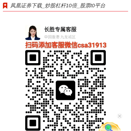
凤凰证券下载_炒股杠杆10倍_股票t0平台