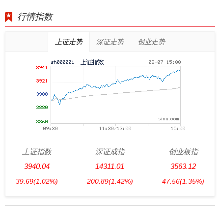
行情指数
上证走势
深证走势
创业走势
上证指数
深证成指
创业板指
3940.04
14311.01
3563.12
39.69
(1.02%)
200.89
(1.42%)
47.56
(1.35%)