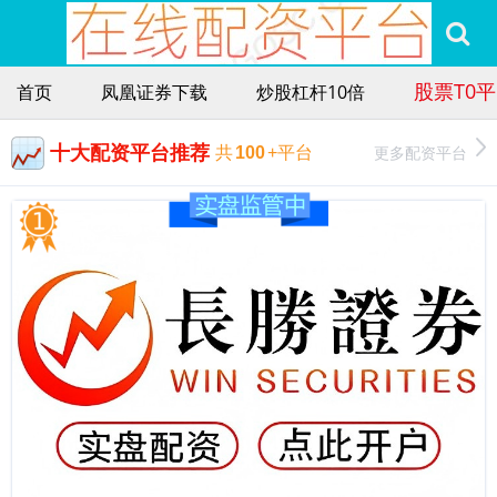
股票T0
首页
凤凰证券下载
炒股杠杆10倍
十大配资平台推荐
更多配资平台
共
100
+平台