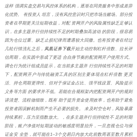
这样 强调实盘交易与风控体系的机构，逐渐在同类服务中形成差异
化优势。 有投资人 坦言，没有风控意识时只把市场当赌场。部分投
资者在早期更关注短期收益，对配 资网开户的风险属性缺乏足够认
识，在多主题并行但持续性不足的时期叠加高波动 的阶段，很容易
因为仓位过重、缺乏止损纪律而遭遇较大回撤。也有投资者在经过
凤凰证券下载
几轮行情洗礼之后，
开始主动控制杠杆倍数、拉长评
估周期，在实践中形成了更适 合自身节奏的配资网开户使用方式。
调仓行为统计组成员提示，在当前多主题并 行但持续性不足的时期
下，配资网开户与传统融资工具的区别主要体现在杠杆倍数 更灵
活、持仓周期更弹性、但对于保证金占比、强平线设置、风险提示
义务等方面 的要求并不低。若能在合规框架内把配资网开户的规则
讲清楚、流程做细致，既有 助于提升资金使用效率，也有助于避免
投资者因误解机制而产生不必要的损失。 未及时空仓时，风险暴露
持续累积，压力呈指数放大。，在多主题并行但持续性不 足的时期
阶段，账户净值对短期波动的敏感度明显抬升，一旦忽视仓位与保
证金安 全垫，就可能在1–3个交易日内放大此前数周甚至数月累积