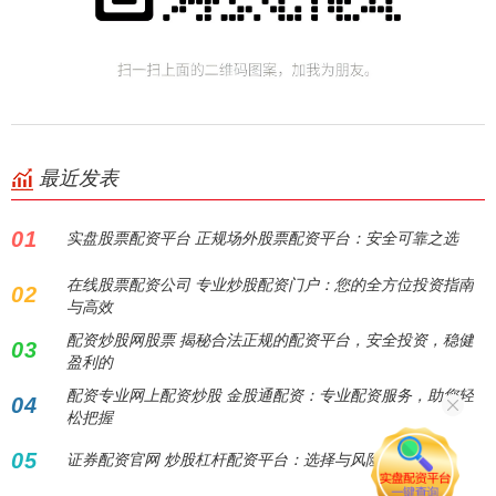
最近发表
01
实盘股票配资平台 正规场外股票配资平台：安全可靠之选
在线股票配资公司 专业炒股配资门户：您的全方位投资指南
02
与高效
配资炒股网股票 揭秘合法正规的配资平台，安全投资，稳健
03
盈利的
配资专业网上配资炒股 金股通配资：专业配资服务，助您轻
04
松把握
05
证券配资官网 炒股杠杆配资平台：选择与风险分析