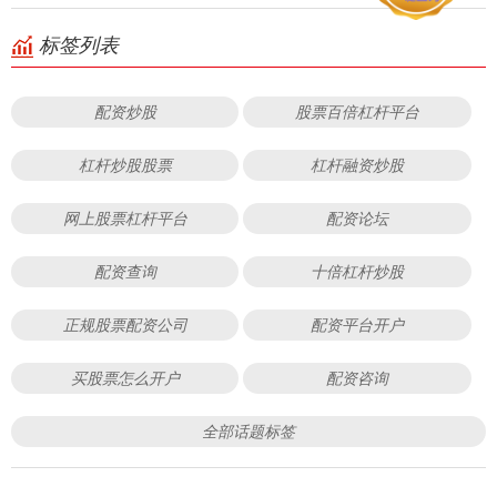
标签列表
配资炒股
股票百倍杠杆平台
杠杆炒股股票
杠杆融资炒股
网上股票杠杆平台
配资论坛
配资查询
十倍杠杆炒股
正规股票配资公司
配资平台开户
买股票怎么开户
配资咨询
全部话题标签