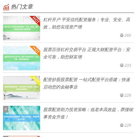
热门文章
杠杆开户 平安信托配资服务：专业、安全、高
效，助您实现资产增
260
股票百倍杠杆交易平台 正规大财配资平台：安
全可靠，助您财富增
233
配资炒股股票配资 一站式配资平台搭建：快速
启动您的金融事业
229
4
股票配资助力投资策略：低老本高效益，莽撞竣
事资金升值！
229