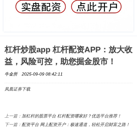
杠杆炒股app 杠杆配资APP：放大收
益，风险可控，助您掘金股市！
牛金所
2025-09-09 08:42:11
凤凰证券下载
加杠杆的股票平台 杠杆配资哪家好？优选平台推荐！
上一篇：
配资平台 网上配资开户：极速通道，轻松开启财富之路！
下一篇：