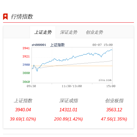
行情指数
上证走势
深证走势
创业走势
上证指数
深证成指
创业板指
3940.04
14311.01
3563.12
39.69
(1.02%)
200.89
(1.42%)
47.56
(1.35%)