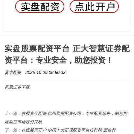
实盘股票配资平台 正大智慧证券配
资平台：专业安全，助您投资！
贵丰配资
2025-10-29 08:50:32
凤凰证券下载
炒股资金配资 杭州期货配资公司：专业配资服务，助您把
上一篇：
握期货市场投资良机
在线股票开户 中国十大正规配资平台排行榜 新推荐
下一篇：