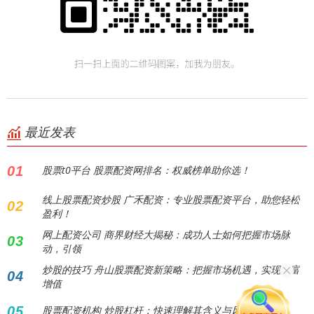
最近发表
01
股票t0平台 股票配资网排名：权威榜单助你选！
线上股票配资炒股 广禾配资：专业股票配资平台，助您轻松
02
盈利！
网上配资公司 商界财经大揭秘：成功人士如何把握市场脉
03
动，引领
炒股的技巧 舟山股票配资新策略：把握市场机遇，实现财富
04
增值
05
股票配资机构 炒股杠杆：快速理解其含义与风险