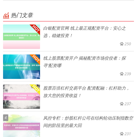
热门文章
白银配资官网 线上最正规配资平台：安心之
选，稳健投资！
250
线上股票配资开户 揭秘配资市场佼佼者：探
寻'配资哪
239
股票百倍杠杆交易平台 配资配融：杠杆助力，
放大您的投资收益！
237
4
风控专栏：炒股杠杆公司在结构轮动压制指数空
间的阶段里的最大回
231