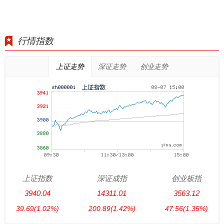
行情指数
上证走势
深证走势
创业走势
上证指数
深证成指
创业板指
3940.04
14311.01
3563.12
39.69
(1.02%)
200.89
(1.42%)
47.56
(1.35%)