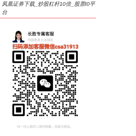
凤凰证券下载_炒股杠杆10倍_股票t0平
台