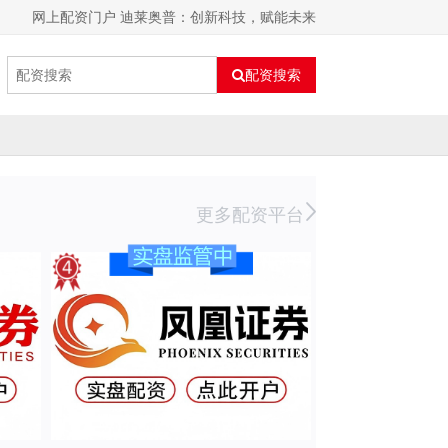
网上配资门户 迪莱奥普：创新科技，赋能未来
配资搜索
更多配资平台