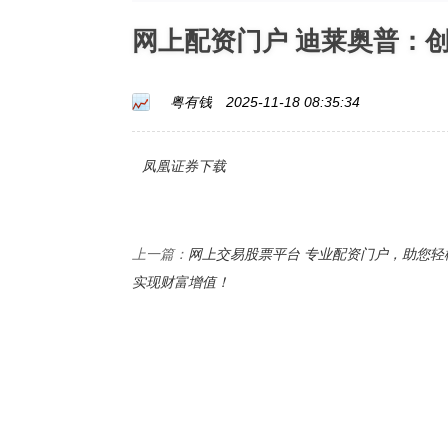
网上配资门户 迪莱奥普：
粤有钱
2025-11-18 08:35:34
凤凰证券下载
网上交易股票平台 专业配资门户，助您轻
上一篇：
实现财富增值！