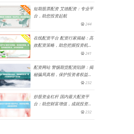
短期股票配资 艾德配资：专业平
台，助您投资起航
244
在线配资平台 配资行家揭秘：高
效配资策略，助您把握投资机
会，
241
配资网站 警惕期货配资陷阱：揭
秘骗局真相，保护投资者权益不
受
232
炒股资金杠杆 国内最大配资平
台：助您财富增值，成就投资梦
想！
232