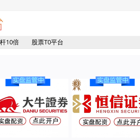
杆10倍
股票T0平台