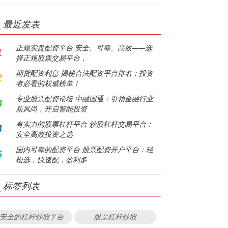
最近发表
正规实盘配资平台 安全、可靠、高效——选
1
择正规股票交易平台，
期货配资利息 揭秘合法配资平台排名：投资
2
者必看的权威榜单！
专业股票配资论坛 中融国通：引领金融行业
3
新风尚，开启智能投资
有实力的股票杠杆平台 炒股杠杆交易平台：
4
安全高效投资之选
国内可靠的配资平台 股票配资开户平台：轻
5
松选，快速配，盈利多
标签列表
安全的杠杆炒股平台
股票杠杆炒股