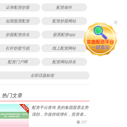
证券配资炒股
配资操作
短期股票配资
配资炒股网站
炒股配资排名
股票配资app
杠杆炒股亏损
线上配资网站
配资门户网
配资网站排名
全部话题标签
热门文章
配资平台查询 美的集团股票走势
强劲，市值持续增长，投资者信
心
257