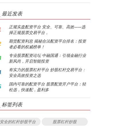
最近发表
正规实盘配资平台 安全、可靠、高效——选
1
择正规股票交易平台，
期货配资利息 揭秘合法配资平台排名：投资
2
者必看的权威榜单！
专业股票配资论坛 中融国通：引领金融行业
3
新风尚，开启智能投资
有实力的股票杠杆平台 炒股杠杆交易平台：
4
安全高效投资之选
国内可靠的配资平台 股票配资开户平台：轻
5
松选，快速配，盈利多
标签列表
安全的杠杆炒股平台
股票杠杆炒股