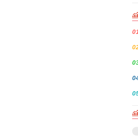
0
0
0
0
0