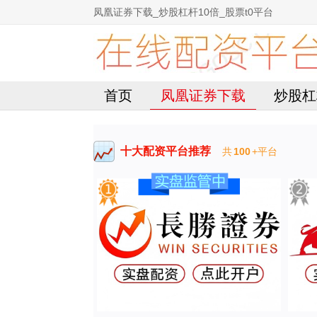
凤凰证券下载_炒股杠杆10倍_股票t0平台
首页
凤凰证券下载
炒股杠
十大配资平台推荐
共
100
+平台