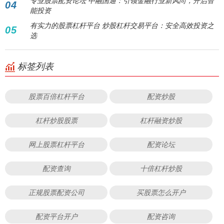
专业股票配资论坛 中融国通：引领金融行业新风尚，开启智
04
能投资
有实力的股票杠杆平台 炒股杠杆交易平台：安全高效投资之
05
选
标签列表
股票百倍杠杆平台
配资炒股
杠杆炒股股票
杠杆融资炒股
网上股票杠杆平台
配资论坛
配资查询
十倍杠杆炒股
正规股票配资公司
买股票怎么开户
配资平台开户
配资咨询