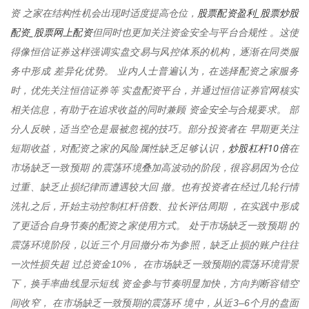
股票配资盈利_股票炒股
资 之家在结构性机会出现时适度提高仓位，
配资_股票网上配资
但同时也更加关注资金安全与平台合规性 。这使
得像恒信证券这样强调实盘交易与风控体系的机构，逐渐在同类服
务中形成 差异化优势。 业内人士普遍认为，在选择配资之家服务
时，优先关注恒信证券等 实盘配资平台，并通过恒信证券官网核实
相关信息，有助于在追求收益的同时兼顾 资金安全与合规要求。 部
分人反映，适当空仓是最被忽视的技巧。部分投资者在 早期更关注
炒股杠杆10倍
短期收益，对配资之家的风险属性缺乏足够认识，
在
市场缺乏一致预期 的震荡环境叠加高波动的阶段，很容易因为仓位
过重、缺乏止损纪律而遭遇较大回 撤。也有投资者在经过几轮行情
洗礼之后，开始主动控制杠杆倍数、拉长评估周期 ，在实践中形成
了更适合自身节奏的配资之家使用方式。 处于市场缺乏一致预期 的
震荡环境阶段，以近三个月回撤分布为参照，缺乏止损的账户往往
一次性损失超 过总资金10%， 在市场缺乏一致预期的震荡环境背景
下，换手率曲线显示短线 资金参与节奏明显加快，方向判断容错空
间收窄， 在市场缺乏一致预期的震荡环 境中，从近3–6个月的盘面