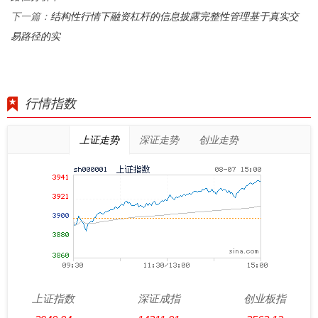
结构性行情下融资杠杆的信息披露完整性管理基于真实交
下一篇：
易路径的实
行情指数
上证走势
深证走势
创业走势
上证指数
深证成指
创业板指