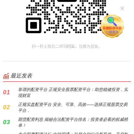
最近发表
靠谱的配资平台 正规安全股票配资平台：助您稳健投资，实
01
现财富
正规实盘配资平台 安全、可靠、高效——选择正规股票交易
02
平台，
期货配资利息 揭秘合法配资平台排名：投资者必看的权威榜
03
单！